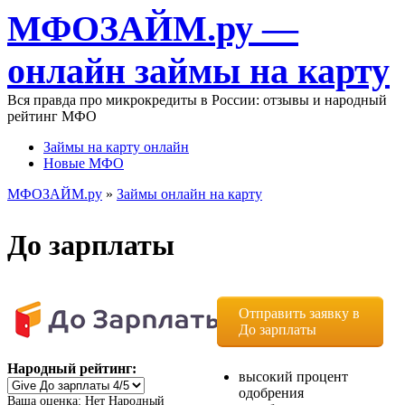
Перейти к основному содержанию
МФОЗАЙМ.ру —
онлайн займы на карту
Вся правда про микрокредиты в России: отзывы и народный
рейтинг МФО
Займы на карту онлайн
Новые МФО
Главное меню
МФОЗАЙМ.ру
»
Займы онлайн на карту
Вы здесь
До зарплаты
Отправить заявку в
До зарплаты
Народный рейтинг:
высокий процент
одобрения
Ваша оценка:
Нет
Народный