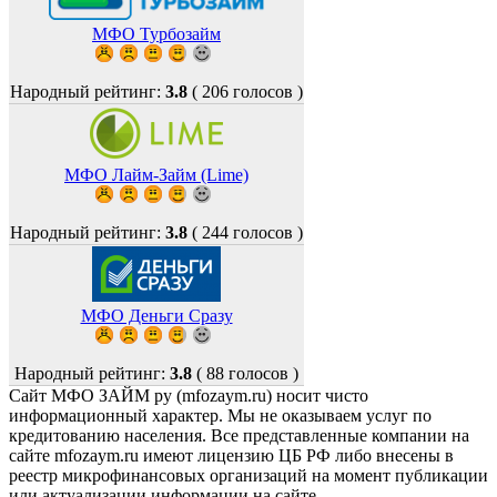
МФО Турбозайм
Народный рейтинг:
3.8
(
206
голосов )
МФО Лайм-Займ (Lime)
Народный рейтинг:
3.8
(
244
голосов )
МФО Деньги Сразу
Народный рейтинг:
3.8
(
88
голосов )
Сайт МФО ЗАЙМ ру (mfozaym.ru) носит чисто
информационный характер. Мы не оказываем услуг по
кредитованию населения. Все представленные компании на
сайте mfozaym.ru имеют лицензию ЦБ РФ либо внесены в
реестр микрофинансовых организаций на момент публикации
или актуализации информации на сайте.